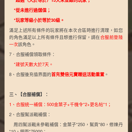
*從未進行過儲值；
*玩家等級小於等於30級。
滿足上述所有條件的玩家將在本次合區時進行清理，如您
的角色滿足以上所有條件且想進行保留，請在
合服前登陸
一次
該角色。
7．合服補償領取條件：
*建號天數大於7天。
8、合服後充值界面的
首充雙倍元寶贈送活動重置
。
三、【合服補償】：
1、合服統一補償：500金葉子+千機令*2+更名帖*1；
2、合服幫派戰補償：
周四幫派戰未參戰補償：金葉子*250，幫貢*80，修煉丹
*10，銀兩*75000；