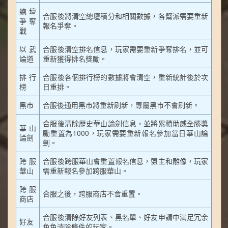
總壇
合服後將清空總壇積分和相關數據，各幫派需要重新
爭奪
報名爭奪。
戰
以武
合服後清空排名信息，玩家需要重新爭奪排名，並可
論道
重新獲得排名獎勵。
排行
合服後各個排行榜的數據將會清空，重新統計後於次
榜
日重排。
黑市
合服後通用黑市將重新刷新，專屬黑市不會刷新。
合服後清除歷史華山論劍信息，並將累積助威全勝獎
華山
勵重置為1000，玩家需要重新報名參加當日華山論
論劍
劍。
跨服
合服後跨服華山會重置報名信息，盟主和雕像，玩家
華山
需重新報名參加跨服華山。
跨服
合服之後，跨服商店不會重置。
商店
合服後清除好友列表、黑名單、好友申請中滿足冗余
好友
角色清除條件的玩家。