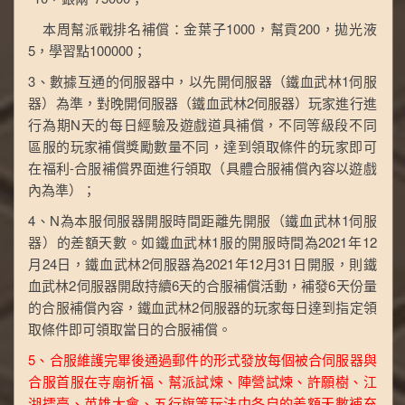
本周幫派戰排名補償：金葉子1000，幫貢200，拋光液
5，學習點100000；
3、數據互通的伺服器中，以先開伺服器（鐵血武林1伺服
器）為準，對晚開伺服器（鐵血武林2伺服器）玩家進行進
行為期N天的每日經驗及遊戲道具補償，不同等級段不同
區服的玩家補償獎勵數量不同，達到領取條件的玩家即可
在福利-合服補償界面進行領取（具體合服補償內容以遊戲
內為準）；
4、N為本服伺服器開服時間距離先開服（鐵血武林1伺服
器）的差額天數。如鐵血武林1服的開服時間為2021年12
月24日，鐵血武林2伺服器為2021年12月31日開服，則鐵
血武林2伺服器開啟持續6天的合服補償活動，補發6天份量
的合服補償內容，鐵血武林2伺服器的玩家每日達到指定領
取條件即可領取當日的合服補償。
5、合服維護完畢後通過郵件的形式發放每個被合伺服器與
合服首服在寺廟祈福、幫派試煉、陣營試煉、許願樹、江
湖擂臺、英雄大會、五行旗等玩法中各自的差額天數補充