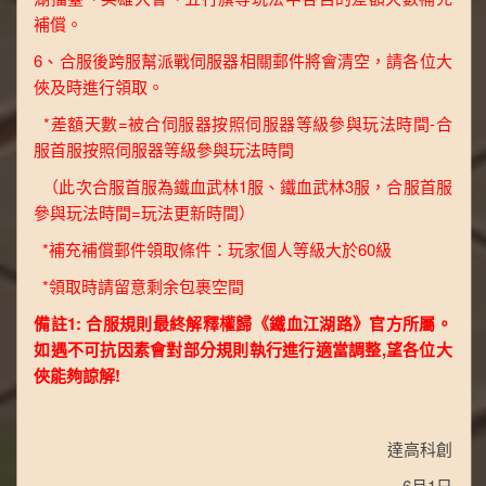
補償。
6、合服後跨服幫派戰伺服器相關郵件將會清空，請各位大
俠及時進行領取。
*差額天數=被合伺服器按照伺服器等級參與玩法時間-合
服首服按照伺服器等級參與玩法時間
（此次合服首服為鐵血武林1服、鐵血武林3服，合服首服
參與玩法時間=玩法更新時間）
*補充補償郵件領取條件：玩家個人等級大於60級
*領取時請留意剩余包裹空間
備註1: 合服規則最終解釋權歸《鐵血江湖路》官方所屬。
如遇不可抗因素會對部分規則執行進行適當調整,望各位大
俠能夠諒解!
達高科創
6月1日