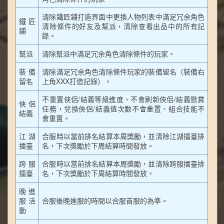
清除鐵匠鋪打造界面中更換人物列表中滿足冗余角色
鐵匠
清除條件的好友及幫派，清除查看出品中的所有記
鋪
錄。
幫派
清除幫派中滿足冗余角色清除條件的玩家。
裝備
清除滿足冗余角色清除條件玩家的裝備留名（裝備右
留名
上角XXX打造記錄）。
不重置俠侶/結義等級進度、不會刷新俠侶/結義懸賞
俠侶
任務，兌換俠侶/結義值次數不會重置、組合技能不
結義
會重置。
江湖
合服時以當前排名結算本周獎勵，並清除江湖擂臺排
擂臺
名，下次獎勵於下周結算時間發放。
跨服
合服時以當前排名結算本周獎勵，並清除跨服擂臺排
擂臺
名，下次獎勵於下周結算時間發放。
晚進
服活
合服後晚進服的時間以合服首服的為準。
動