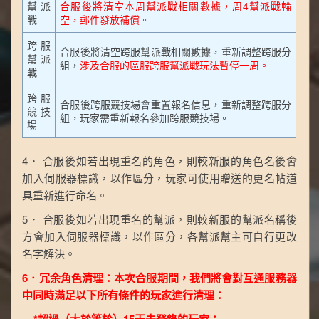
幫派
合服後將清空本周幫派戰相關數據，周4幫派戰輪
戰
空，郵件發放補償。
跨服
合服後將清空跨服幫派戰相關數據，重新調整跨服分
幫派
組，
涉及合服的區服跨服幫派戰玩法暫停一周。
戰
跨服
合服後跨服競技場會重置報名信息，重新調整跨服分
競技
組，玩家需重新報名參加跨服競技場。
場
4． 合服後如若出現重名的角色，則較新服的角色名後會
加入伺服器標識，以作區分，玩家可使用贈送的更名帖道
具重新進行命名。
5． 合服後如若出現重名的幫派，則較新服的幫派名稱後
方會加入伺服器標識，以作區分，各幫派幫主可自行更改
名字解決。
6．
冗余角色清理
：本次合服期間，我們將會對互通服務器
中
同時滿足以下所有條件
的玩家進行清理：
*超過（大於等於）15天未登錄的玩家；