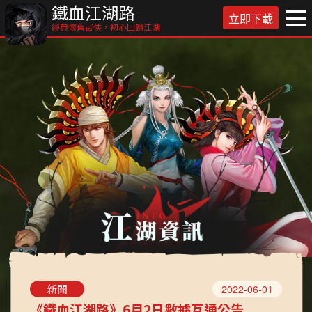
鐵血江湖路
立即下載
經典懷舊武俠，初心回歸江湖
新聞
2022-06-01
《鐵血江湖路》6月2日數據互通公告