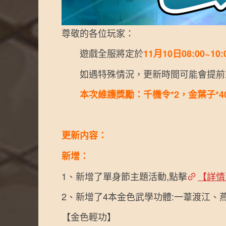
尊敬的各位玩家：
遊戲全服將定於
11月10日08:00~10:
如遇特殊情況，更新時間可能會提前或
本次維護獎勵：千機令*2，金葉子*4
更新内容：
新增：
1、新增了單身節主題活動,點擊
【詳情
2、新增了4本金色武學功體:一葦渡江、
【金色輕功】