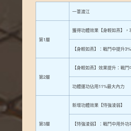
一葦渡江
獲得功體效果【身輕如燕】，
第1層
【身輕如燕】：戰鬥中提升3
【身輕如燕】效果提升：戰鬥
第2層
功體運功佔用11%最大內力
新增功體效果【恃強淩弱】
第3層
【恃強淩弱】：戰鬥中用外功