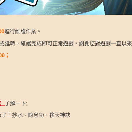
進行維護作業。
00
延時，維護完成即可正常遊戲，謝謝您對遊戲一直以來
00；
】
了解一下;
燕子三抄水、鯨息功、移天神訣