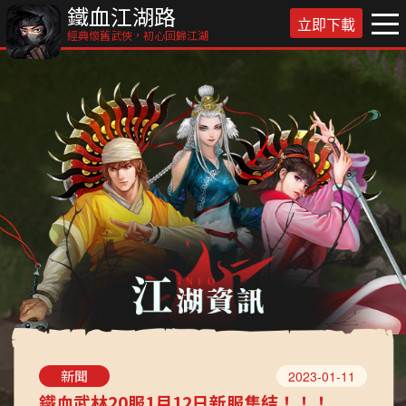
鐵血江湖路
立即下載
經典懷舊武俠，初心回歸江湖
新聞
2023-01-11
鐵血武林20服1月12日新服集結！！！