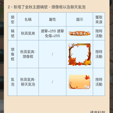
2、新增了金秋主題稱號、頭像框以及聊天氣泡
類
獲取
名稱
屬性
圖示
型
來源
稱
連擊+255 連擊
限時
秋高氣爽
號
免傷+255
活動
頭
秋高氣爽-
限時
像
/
頭像框
活動
框
氣
秋高氣爽-
限時
/
泡
聊天氣泡
活動
達高科創