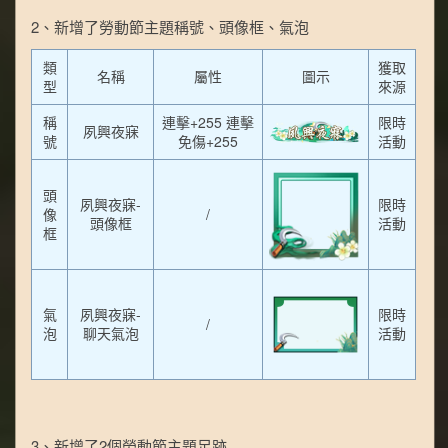
2、新增了勞動節主題稱號、頭像框、氣泡
類
獲取
名稱
屬性
圖示
型
來源
稱
連擊+255 連擊
限時
夙興夜寐
號
免傷+255
活動
頭
夙興夜寐-
限時
像
/
頭像框
活動
框
氣
夙興夜寐-
限時
/
泡
聊天氣泡
活動
3、新增了2個勞動節主題足跡