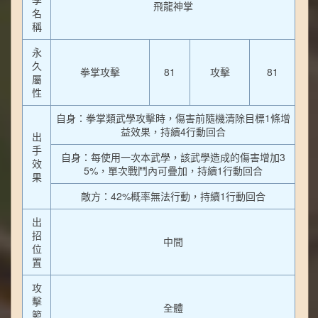
飛龍神掌
名
稱
永
久
拳掌攻擊
81
攻擊
81
屬
性
自身：拳掌類武學攻擊時，傷害前隨機清除目標1條增
益效果，持續4行動回合
出
手
自身：每使用一次本武學，該武學造成的傷害增加3
效
5%，單次戰鬥內可疊加，持續1行動回合
果
敵方：42%概率無法行動，持續1行動回合
出
招
中間
位
置
攻
擊
全體
範