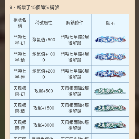
9、新增了15個陣法稱號
稱號名
稱號屬性
解鎖條件
圖示
稱
鬥轉七
鬥轉七星陣2層
聚氣值+500
星·初
後解鎖
鬥轉七
聚氣值+100
鬥轉七星陣4層
星·精
0
後解鎖
鬥轉七
聚氣值+200
鬥轉七星陣6層
星·極
0
後解鎖
天風銀
天風銀雨陣2層
攻擊+500
雨·初
後解鎖
天風銀
天風銀雨陣4層
攻擊+1500
雨·精
後解鎖
天風銀
天風銀雨陣6層
攻擊+3000
雨·極
後解鎖
正反四
暴擊免傷值+
正反四象陣2層