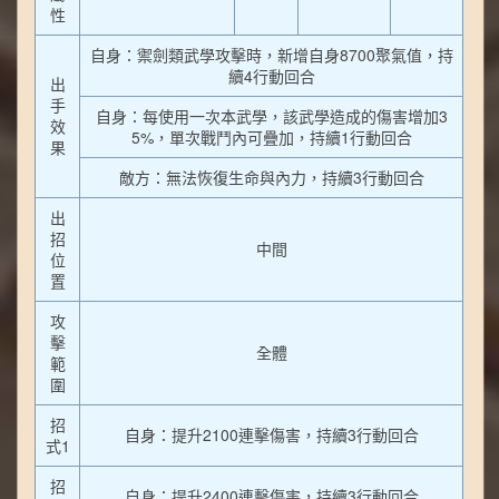
性
自身：禦劍類武學攻擊時，新增自身8700聚氣值，持
續4行動回合
出
手
自身：每使用一次本武學，該武學造成的傷害增加3
效
5%，單次戰鬥內可疊加，持續1行動回合
果
敵方：無法恢復生命與內力，持續3行動回合
出
招
中間
位
置
攻
擊
全體
範
圍
招
自身：提升2100連擊傷害，持續3行動回合
式1
招
自身：提升2400連擊傷害，持續3行動回合