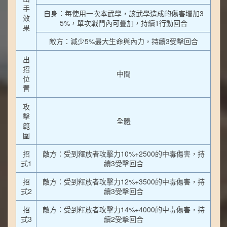
手
自身：每使用一次本武學，該武學造成的傷害增加3
效
5%，單次戰鬥內可疊加，持續1行動回合
果
敵方：減少5%最大生命與內力，持續3受擊回合
出
招
中間
位
置
攻
擊
全體
範
圍
招
敵方：受到釋放者攻擊力10%+2500的中毒傷害，持
式1
續3受擊回合
招
敵方：受到釋放者攻擊力12%+3500的中毒傷害，持
式2
續3受擊回合
招
敵方：受到釋放者攻擊力14%+4000的中毒傷害，持
式3
續2受擊回合