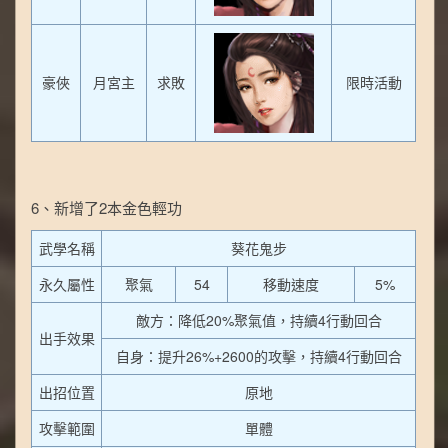
豪俠
月宮主
求敗
限時活動
6、新增了2本金色輕功
武學名稱
葵花鬼步
永久屬性
聚氣
54
移動速度
5%
敵方：降低20%聚氣值，持續4行動回合
出手效果
自身：提升26%+2600的攻擊，持續4行動回合
出招位置
原地
攻擊範圍
單體