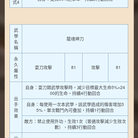
式4
武
學
龍魂神刀
名
稱
永
久
耍刀攻擊
81
攻擊
81
屬
性
自身：耍刀類武學攻擊時，减少目標最大生命5%+24
00的生命，持續4行動回合
出
手
自身：每使用一次本武學，該武學造成的傷害增加3
效
5%，單次戰鬥內可疊加，持續1行動回合
果
敵方：禁止使用外功，生效1次（普通攻擊減少生效次
數），持續3行動回合
出