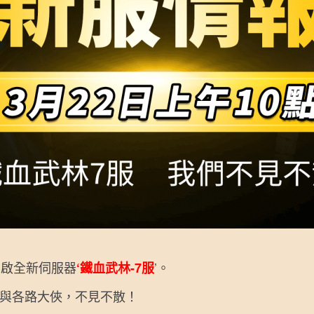
開啟全新伺服器
’。
‘鐵血武林-7服
與各路大俠，不見不散！