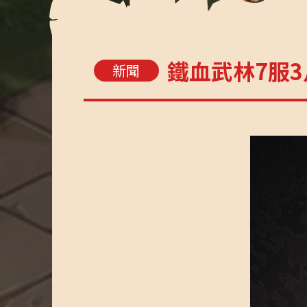
鐵血武林7服3
新聞