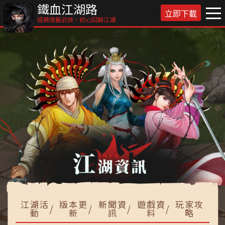
鐵血江湖路
立即下載
經典懷舊武俠，初心回歸江湖
江湖活
版本更
新聞資
遊戲資
玩家攻
動
新
訊
料
略