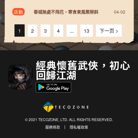
活動
春城無處不飛花，寒食東風禦柳斜
04-02
1
2
3
4
...
13
下一页 >
經典懷舊武俠，初心
回歸江湖
© 2021 TECOZONE, LTD. ALL RIGHTS RESERVED.
服務條款
隱私權政策