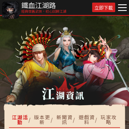
鐵血江湖路
立即下載
經典懷舊武俠，初心回歸江湖
江湖活
版本更
新聞資
遊戲資
玩家攻
動
新
訊
料
略