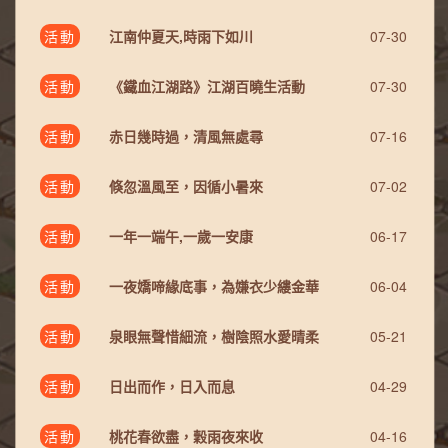
活動
江南仲夏天,時雨下如川
07-30
活動
《鐵血江湖路》江湖百曉生活動
07-30
活動
赤日幾時過，清風無處尋
07-16
活動
倏忽溫風至，因循小暑來
07-02
活動
一年一端午,一歲一安康
06-17
活動
一夜嬌啼緣底事，為嫌衣少縷金華
06-04
活動
泉眼無聲惜細流，樹陰照水愛晴柔
05-21
活動
日出而作，日入而息
04-29
活動
桃花春欲盡，穀雨夜來收
04-16