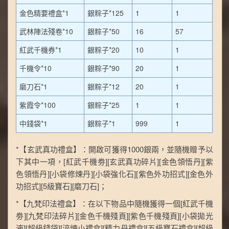
金色精要禮盒*1
銀粽子*125
1
1
武林陣法殘卷*10
銀粽子*50
16
57
紅武千機券*1
銀粽子*20
10
1
千機令*10
銀粽子*90
20
1
磨刀石*1
銀粽子*12
20
1
紫霞令*100
銀粽子*25
1
1
中錢袋*1
銀粽子*1
999
1
*【玄武真功禮盒】：開啟可獲得1000銀兩，並隨機贈予以
下其中一項，[紅武千機劵][玄武真功碎片][金色領悟丹][紫
色領悟丹][小袋修煉丹][小袋強化石][紫色外功招式][金色外
功招式][5級寶石][磨刀石]；
*【九梵印法禮盒】：在以下物品中隨機獲得一個[紅武千機
劵][九梵印法碎片][金色千機殘頁][紫色千機殘頁][小袋拋光
液][超級錢袋][淬煉小禮盒][精力丹禮盒][五級寶石禮盒][超級