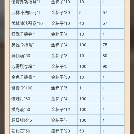
優質外功禮盒*1
金粽子*10
10
1
武林陣法圖冊*1
金粽子*80
5
57
武林陣法殘卷*10
金粽子*10
40
57
紅武千機券*1
金粽子*4
10
1
英雄令禮盒*1
金粽子*4
100
75
醉仙酒*50
金粽子*8
10
80
心得殘卷箱*1
金粽子*5
100
90
金色千機書*1
金粽子*50
10
1
紫霞令*100
金粽子*5
1
1
修煉丹*60
金粽子*4
100
1
拋光液*50
金粽子*12
100
1
超級錢袋*5
金粽子*7
100
1
強化石*50
銀粽子*20
50
1