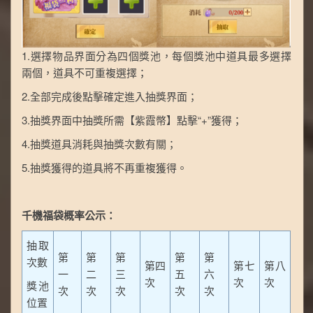
1.選擇物品界面分為四個獎池，每個獎池中道具最多選擇
兩個，道具不可重複選擇；
2.全部完成後點擊確定進入抽獎界面；
3.抽獎界面中抽獎所需【紫霞幣】點擊“+”獲得；
4.抽獎道具消耗與抽獎次數有關；
5.抽獎獲得的道具將不再重複獲得。
千機福袋概率公示：
抽取
第
第
第
第
第
次數
第四
第七
第八
一
二
三
五
六
次
次
次
獎池
次
次
次
次
次
位置