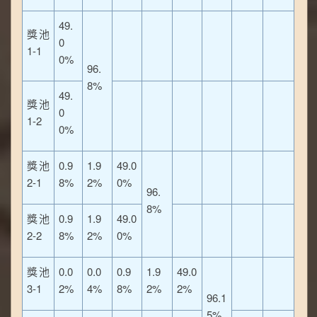
49.
獎池
0
1-1
0%
96.
8%
49.
獎池
0
1-2
0%
獎池
0.9
1.9
49.0
2-1
8%
2%
0%
96.
8%
獎池
0.9
1.9
49.0
2-2
8%
2%
0%
獎池
0.0
0.0
0.9
1.9
49.0
3-1
2%
4%
8%
2%
2%
96.1
5%