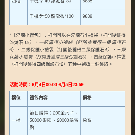
四檔
千機令*40 龍涎香*80
6888
千機令*50 龍涎香*100
9888
*【淬煉小禮包】：打開可以在淬煉石小禮袋（打開後獲得
淬煉石
12）、一級保護小禮袋（打開後獲得一級保護石
6）、二級保護小禮袋（打開後獲得二級保護石
4）、三級
保護小禮袋（打開後獲得三級保護石
3）、四級保護小禮袋
（打開後獲得四級保護石*2）五種中選擇一個獲取。
活動時間：6月4日00:00-6月5日23:59
檔位
禮包內容
價格
節日贈禮：200金葉子、
一檔
50000銀兩、20000學習
免費
點