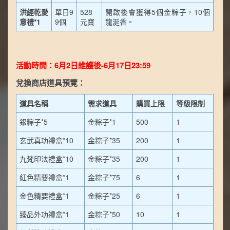
洪經乾愛
單日9
528
開啟後會獲得5個金粽子，10個
意禮*1
9個
元寶
龍涎香。
活動時間：6月2日維護後-6月17日23:59
兌換商店道具預覽：
道具名稱
需求道具
購買上限
等級限制
銀粽子*5
金粽子*1
500
1
玄武真功禮盒*10
金粽子*35
200
1
九梵印法禮盒*10
金粽子*35
200
1
紅色精要禮盒*1
金粽子*75
6
1
金色精要禮盒*1
金粽子*25
6
1
臻品外功禮盒*1
金粽子*50
10
1