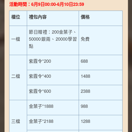
活動時間：6月9日00:00-6月10日23:59
檔位
禮包內容
價格
節日贈禮：200金葉子、
一檔
50000銀兩、20000學習
免費
點
紫霞令*200
688
二檔
紫霞令*400
1488
紫霞令*600
2388
金葉子*1888
988
三檔
金葉子*2188
1288