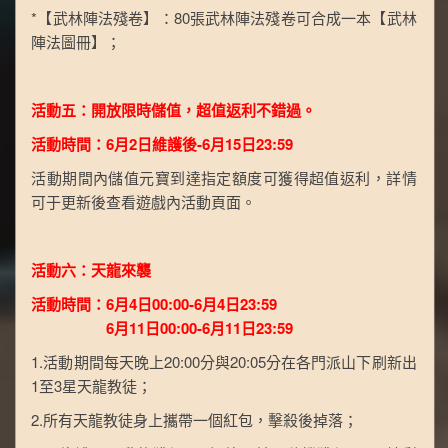
*【武林陣法殘卷】：80張武林陣法殘卷可合成一本【武林
陣法圖冊】；
活動五：開放限時儲值，超值返利不錯過。
活動時間：6月2日維護後-6月15日23:59
活動期間內儲值元寶到達指定額度可獲得超值返利，詳情
可于更新後查看遊戲內活動頁面。
活動六：天龍來襲
活動時間：6月4日00:00-6月4日23:59
6月11日00:00-6月11日23:59
1.活動期間每天晚上20:00分與20:05分在各門派山下刷新出
1至3星天龍教徒；
2.所有天龍教徒身上攜帶一個紅包，擊殺後掉落；