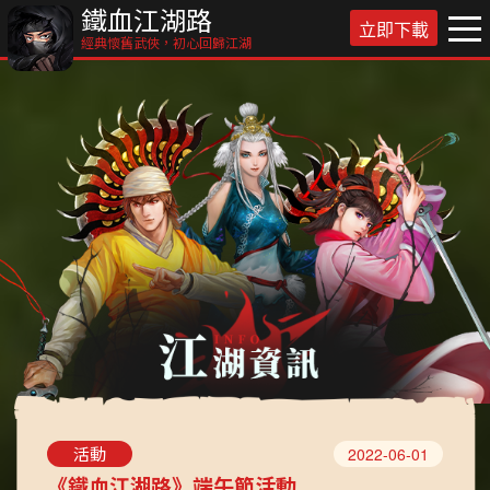
鐵血江湖路
立即下載
經典懷舊武俠，初心回歸江湖
活動
2022-06-01
《鐵血江湖路》端午節活動