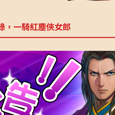
錄，一騎紅塵俠女郎