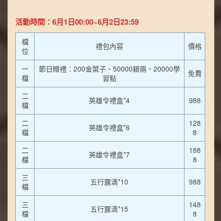
活動時間：6月1日00:00~6月2日23:59
檔
禮包內容
價格
位
一
節日贈禮：200金葉子、50000銀兩、20000學
免費
檔
習點
二
英雄令禮盒*4
988
檔
二
128
英雄令禮盒*6
檔
8
二
188
英雄令禮盒*7
檔
8
三
五行露滴*10
988
檔
三
148
五行露滴*15
檔
8