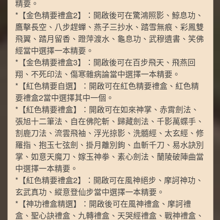
精要。
*【金色精要禮盒2】：開啟後可在驚鴻照影、鯨息功、
鷹擊長空、八步趕蟬、燕子三抄水、踏雪無痕、彩鳳雙
飛翼、踏月留香、蹬萍渡水、龜息功、武穆遺書、笑佛
經當中選擇一本精要。
*【金色精要禮盒3】：開啟後可在百步飛天、飛燕回
翔、不死印法、傷寒雜病論當中選擇一本精要。
*【紅色精要自選】：開啟可在紅色精要禮盒、紅色精
要禮盒2當中選擇其中一個。
*【紅色精要禮盒】：開啟可在如來神掌、赤霄劍法、
張旭十二筆法、自在佛陀斬、歸藏劍法、千影萬蝶手、
割鹿刀法、流雲飛袖、浮光掠影、洗髓經、太玄經、修
羅指、抱玉七弦劍、掛月離別鉤、血斬千刀、易水訣別
掌、如意天魔刀、嫁玉神拳、素心劍法、蘭陵破陣曲當
中選擇一本精要。
*【紅色精要禮盒2】：開啟可在風神絕步、摩訶神功、
玄武真功、縱意登仙步當中選擇一本精要。
*【神功禮盒精選】：開啟後可在風神禮盒、摩訶禮
盒、聖心訣禮盒、九轉禮盒、天哭經禮盒、戰神禮盒、