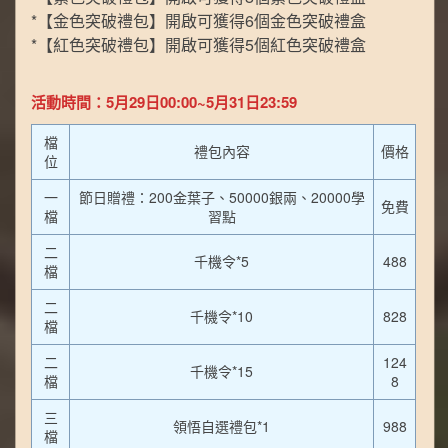
*【金色突破禮包】開啟可獲得6個金色突破禮盒
*【紅色突破禮包】開啟可獲得5個紅色突破禮盒
活動時間：5月29日00:00~5月31日23:59
檔
禮包內容
價格
位
一
節日贈禮：200金葉子、50000銀兩、20000學
免費
檔
習點
二
千機令*5
488
檔
二
千機令*10
828
檔
二
124
千機令*15
檔
8
三
領悟自選禮包*1
988
檔