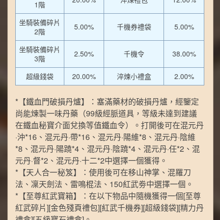
1階
坐騎裝備碎片
5.00%
千機券禮袋
5.00%
2階
坐騎裝備碎片
2.50%
千機令
38.00%
3階
超級錢袋
20.00%
淬煉小禮盒
2.00%
*【鐵血門破損丹爐】：塞滿藥材的破損丹爐，經鑒定
尚能煉製一味丹藥（99級經脈道具，等級未達到建議
在鐵血秘寶介面兌換等值鐵血令）。打開後可在混元丹
·沖*16、混元丹·帶*16、混元丹·陽維*8、混元丹·陰維
*8、混元丹·陽蹺*4、混元丹·陰蹺*4、混元丹·任*2、混
元丹·督*2、混元丹·十二*2中選擇一個獲得。
*【天人合一秘笈】：使用後可在移山神掌、混羅刀
法、凜天劍法、雷鳴棍法、150紅武劵中選擇一個。
*【至尊紅武寶箱】：在以下物品中隨機獲得一個[至尊
紅武碎片][金色殘頁禮包][紅武千機券][超級錢袋][精力丹
禮盒][五級寶石禮盒]。