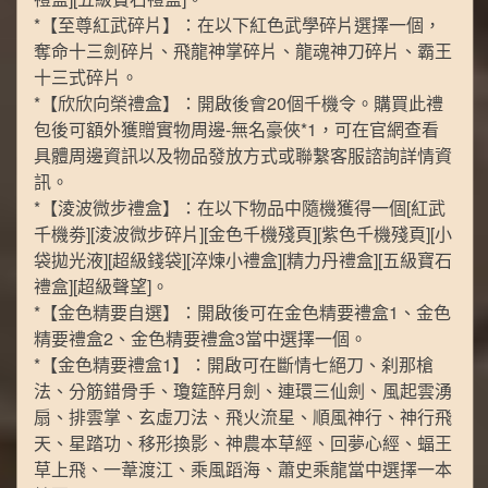
*【至尊紅武碎片】：在以下紅色武學碎片選擇一個，
奪命十三劍碎片、飛龍神掌碎片、龍魂神刀碎片、霸王
十三式碎片。
*【欣欣向榮禮盒】：開啟後會20個千機令。購買此禮
包後可額外獲贈實物周邊-無名豪俠*1，可在官網查看
具體周邊資訊以及物品發放方式或聯繫客服諮詢詳情資
訊。
*【淩波微步禮盒】：在以下物品中隨機獲得一個[紅武
千機劵][淩波微步碎片][金色千機殘頁][紫色千機殘頁][小
袋拋光液][超級錢袋][淬煉小禮盒][精力丹禮盒][五級寶石
禮盒][超級聲望]。
*【金色精要自選】：開啟後可在金色精要禮盒1、金色
精要禮盒2、金色精要禮盒3當中選擇一個。
*【金色精要禮盒1】：開啟可在斷情七絕刀、刹那槍
法、分筋錯骨手、瓊筵醉月劍、連環三仙劍、風起雲湧
扇、排雲掌、玄虛刀法、飛火流星、順風神行、神行飛
天、星踏功、移形換影、神農本草經、回夢心經、蝠王
草上飛、一葦渡江、乘風蹈海、蕭史乘龍當中選擇一本