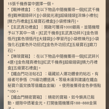
15張千機券當中選擇一個。
*【戰神禮盒】：在以下物品中隨機獲得一個[紅武千機
劵][戰神圖錄碎片][小袋拋光液][超級錢袋][淬煉小禮包]
[精力丹禮盒][五級寶石禮盒][小袋修煉丹]。
*【玄武真功禮盒】：開啟可獲得1000銀兩，並隨機贈
予以下其中一項，[紅武千機劵][玄武真功碎片][金色領
悟丹][紫色領悟丹][大錢袋][小學習丹][小袋修煉丹][小袋
強化石][紫色外功招式][金色外功招式][五級寶石][磨刀
石]。
*【琳琅寶箱】：在以下物品中隨機獲得一個[紅武碎片
4選1][金色殘頁禮包][紅武千機券][超級錢袋][精力丹禮
盒][五級寶石禮盒]。
*【鐵血門功法帖石】：蘊藏前人運功體會的帖石，有
緣者可參悟（75級功體道具，等級未達到建議在鐵血
秘寶介面兌換等值鐵血金鑰）。使用後獲得金色參悟點
*100。
*【鐵血門精密寶箱】：精密的寶箱，如今鎖具已鬆
動，縫隙中透著金光。打開後隨機獲得188~888金葉
子。