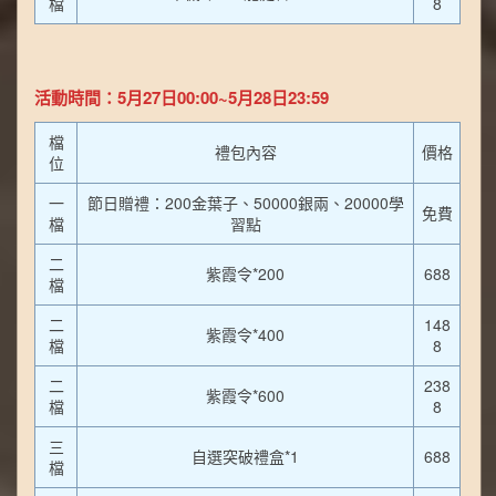
檔
8
活動時間：5月27日00:00~5月28日23:59
檔
禮包內容
價格
位
一
節日贈禮：200金葉子、50000銀兩、20000學
免費
檔
習點
二
紫霞令*200
688
檔
二
148
紫霞令*400
檔
8
二
238
紫霞令*600
檔
8
三
自選突破禮盒*1
688
檔