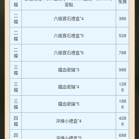
免費
檔
習點
二
六級寶石禮盒*4
386
檔
二
六級寶石禮盒*5
528
檔
二
六級寶石禮盒*6
788
檔
三
鐵血密鑰*3
988
檔
三
128
鐵血密鑰*4
檔
8
三
188
鐵血密鑰*5
檔
8
四
428
淬煉小禮盒*4
檔
8
四
688
淬煉小禮盒*5