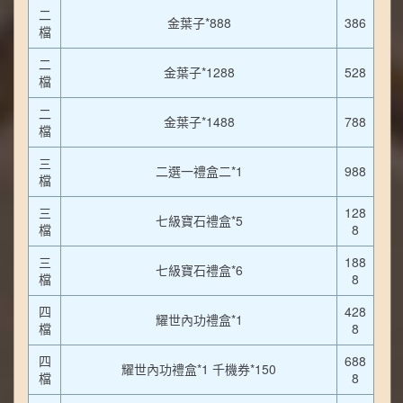
二
金葉子*888
386
檔
二
金葉子*1288
528
檔
二
金葉子*1488
788
檔
三
二選一禮盒二*1
988
檔
三
128
七級寶石禮盒*5
檔
8
三
188
七級寶石禮盒*6
檔
8
四
428
耀世內功禮盒*1
檔
8
四
688
耀世內功禮盒*1 千機券*150
檔
8