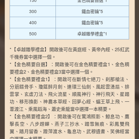
150
金色精要自選*1
300
鐵血密鑰*5
400
鐵血密鑰*5
500
卓越雜學禮盒*1
*【卓越雜學禮盒】開啟後可在黃庭經、黃帝內經、25紅武
千機券當中選擇一個。
*【金色精要自選】：開啟後可在金色精要禮盒1、金色精
要禮盒2、金色精要禮盒3當中選擇一個。
*【金色精要禮盒1】：開啟可在斷情七絕刀、刹那槍法、
分筋錯骨手、瓊筵醉月劍、連環三仙劍、風起雲湧扇、排
雲掌、玄虛刀法、飛火流星、順風神行、神行飛天、星踏
功、移形換影、神農本草經、回夢心經、蝠王草上飛、一
葦渡江、乘風蹈海、蕭史乘龍當中選擇一本精要。
*【金色精要禮盒2】：開啟後可在驚鴻照影、鯨息功、鷹
擊長空、八步趕蟬、燕子三抄水、踏雪無痕、彩鳳雙飛
翼、踏月留香、蹬萍渡水、龜息功、武穆遺書、笑佛經當
中選擇一本精要。