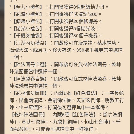
*【精力小禮包】：打開後獲得3個超級精力丹。
*【武道小禮包】：打開後獲得武道點*200。
*【修煉小禮包】：打開後獲得20個修煉丹。
*【拋光小禮包】：打開後獲得5個拋光液。
*【千機券禮袋】：打開後獲得50個千機券。
*【江湖內功禮盒】：開啟後可在淩霜訣、枯木神功、
攝魂大法、鯨息功、移天神決、350張千機券當中選擇
一個。
*【陣法圖冊自選】：開啟後可在武林陣法圖冊、乾坤
陣法圖冊當中選擇一個。
*【陣法殘卷自選】：開啟後可在武林陣法殘卷、乾坤
陣法殘卷當中選擇一個。
*【武林陣法圖冊】：內藏6本【紅色陣法】：一字長蛇
陣、昆侖兩儀陣、金剛佛法圈、天罡玄門陣、明教五行
陣、少林羅漢陣，打開後可選擇其中一本獲得。
【乾坤陣法圖冊】：內藏5種【紅色陣法】：斷情漁網
陣1、真武七俠陣1、九袋打狗陣1、恒山七劍陣1、千
面截殺陣1，打開後可選擇其中一種獲得。