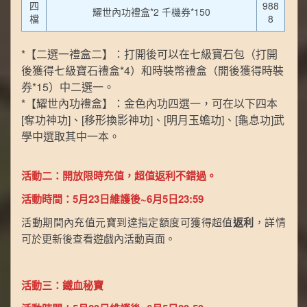
四
988
耀世內功禮盒*2 千機券*150
檔
8
*【二選一禮盒二】：打開後可以在七級寶石包（打開
後獲得七級寶石禮盒*4）和時裝幣禮盒（開後獲得時裝
券*15）中二選一。
*【耀世內功禮盒】：金色內功四選一，可在以下四本
[奪功神功]、[移形換影神功]、[明月玉蟾功]、[龜息功]武
學中選取其中一本。
活動二：開放限時充值，超值返利不錯過。
活動時間：5月23日維護後~6月5日23:59
活動期間內充值元寶到達指定額度可獲得超值
返利
，詳情
可於更新後查看遊戲內活動頁面。
活動三：鐵血秘寶