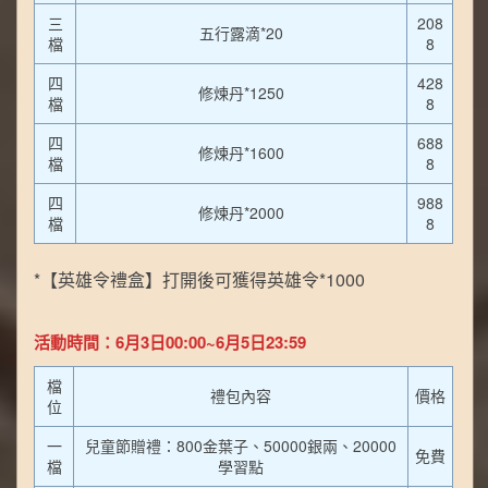
三
208
五行露滴*20
檔
8
四
428
修煉丹*1250
檔
8
四
688
修煉丹*1600
檔
8
四
988
修煉丹*2000
檔
8
*【英雄令禮盒】打開後可獲得英雄令*1000
活動時間：6月3日00:00~6月5日23:59
檔
禮包內容
價格
位
一
兒童節贈禮：800金葉子、50000銀兩、20000
免費
檔
學習點