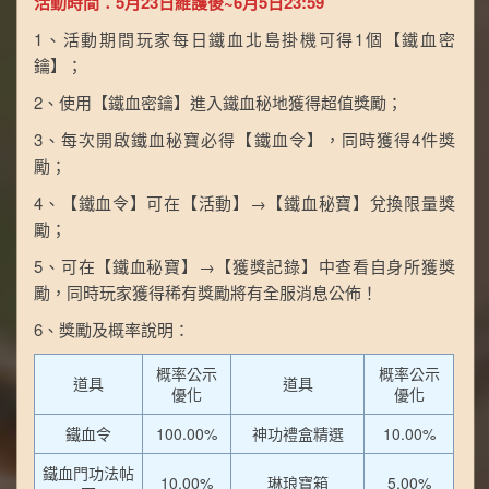
活動時間：5月23日維護後~6月5日23:59
1、活動期間玩家每日鐵血北島掛機可得1個【鐵血密
鑰】；
2、使用【鐵血密鑰】進入鐵血秘地獲得超值獎勵；
3、每次開啟鐵血秘寶必得【鐵血令】，同時獲得4件獎
勵；
4、【鐵血令】可在【活動】→【鐵血秘寶】兌換限量獎
勵；
5、可在【鐵血秘寶】→【獲獎記錄】中查看自身所獲獎
勵，同時玩家獲得稀有獎勵將有全服消息公佈！
6、獎勵及概率說明：
概率公示
概率公示
道具
道具
優化
優化
鐵血令
100.00%
神功禮盒精選
10.00%
鐵血門功法帖
10.00%
琳琅寶箱
5.00%