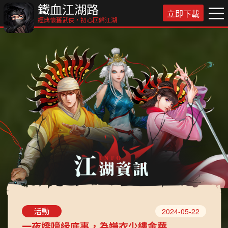
鐵血江湖路
立即下載
經典懷舊武俠，初心回歸江湖
活動
2024-05-22
一夜嬌啼緣底事，為嫌衣少縷金華